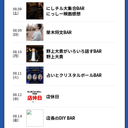
にしチル大集合BAR
08.08
(土)
にっしー映画感想
08.09
榮木将文BAR
(日)
野上大貴がいろいろ話すBAR
08.10
(月)
野上大貴
08.11
占いとクリスタルボールBAR
(火)
08.12
店休日
(水)
08.14
店長のDIY BAR
(金)