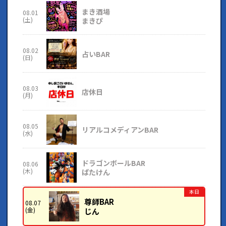
まき酒場
08.01
(土)
まきぴ
08.02
占いBAR
(日)
08.03
店休日
(月)
08.05
リアルコメディアンBAR
(水)
ドラゴンボールBAR
08.06
(木)
ぱたけん
本日
尊師BAR
08.07
(金)
じん