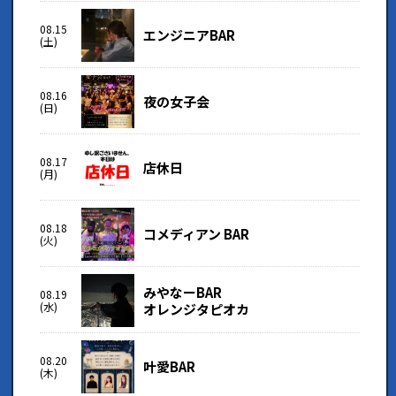
08.15
エンジニアBAR
(土)
08.16
夜の女子会
(日)
08.17
店休日
(月)
08.18
コメディアン BAR
(火)
みやなーBAR
08.19
(水)
オレンジタピオカ
08.20
叶愛BAR
(木)