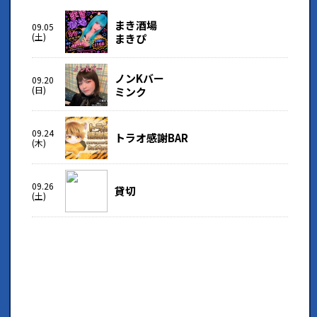
まき酒場
09.05
(土)
まきぴ
ノンKバー
09.20
(日)
ミンク
09.24
トラオ感謝BAR
(木)
09.26
貸切
(土)