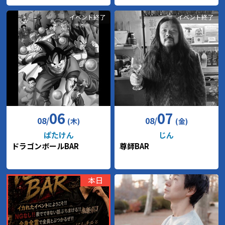
イベント終了
イベント終了
06
07
08
/
08
/
(木)
(金)
ぱたけん
じん
ドラゴンボールBAR
尊師BAR
本日