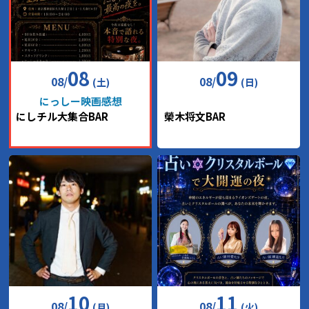
08
09
08
/
08
/
(土)
(日)
にっしー映画感想
にしチル大集合BAR
榮木将文BAR
10
11
08
/
08
/
(月)
(火)