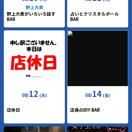
野上大貴
野上大貴がいろいろ話す
占いとクリスタルボール
BAR
BAR
12
14
08
/
08
/
(水)
(金)
店休日
店長のDIY BAR