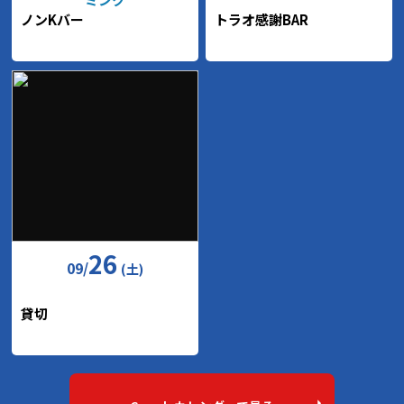
ノンKバー
トラオ感謝BAR
26
09
/
(土)
貸切