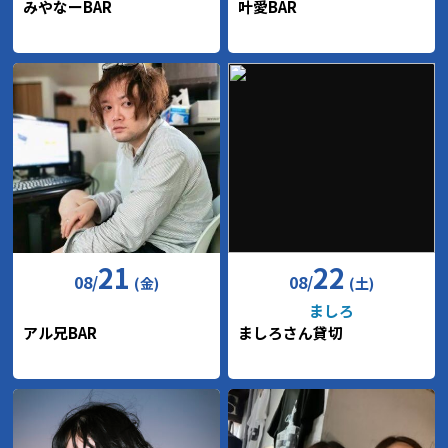
みやなーBAR
叶愛BAR
21
22
08
/
08
/
(金)
(土)
ましろ
アル兄BAR
ましろさん貸切