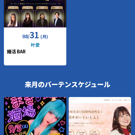
31
08
/
(月)
叶愛
婚活 BAR
来月の
バーテンスケジュール