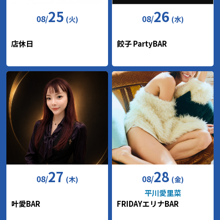
25
26
08
/
08
/
(火)
(水)
店休日
餃子 PartyBAR
27
28
08
/
08
/
(木)
(金)
平川愛里菜
叶愛BAR
FRIDAYエリナBAR