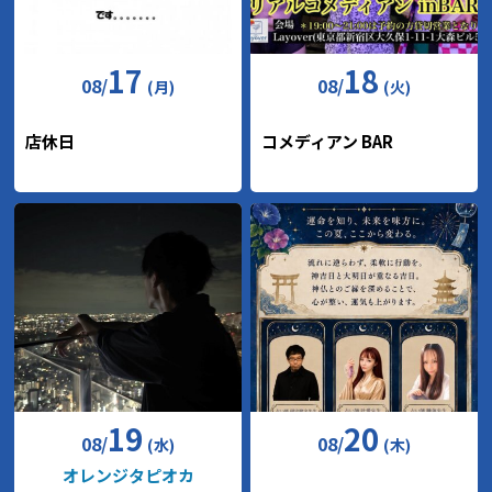
17
18
08
/
08
/
(月)
(火)
店休日
コメディアン BAR
19
20
08
/
08
/
(水)
(木)
オレンジタピオカ