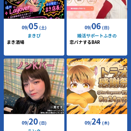
05
06
09
/
09
/
(土)
(日)
まきぴ
婚活サポートふきの
まき酒場
恋バナするBAR
20
24
09
/
09
/
(日)
(木)
ミンク