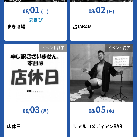
01
02
08
/
08
/
(土)
(日)
まきぴ
まき酒場
占いBAR
イベント終了
イベント終了
03
05
08
/
08
/
(月)
(水)
店休日
リアルコメディアンBAR