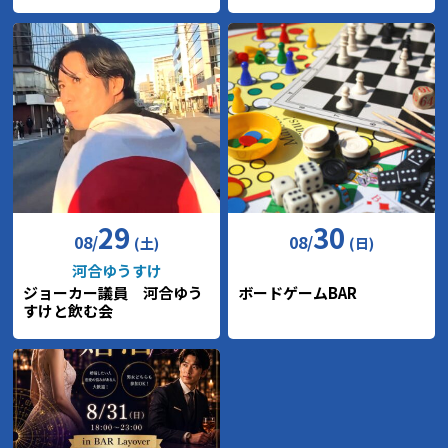
29
30
08
/
08
/
(土)
(日)
河合ゆうすけ
ジョーカー議員 河合ゆう
ボードゲームBAR
すけと飲む会