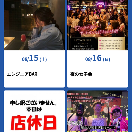
15
16
08
/
08
/
(土)
(日)
エンジニアBAR
夜の女子会