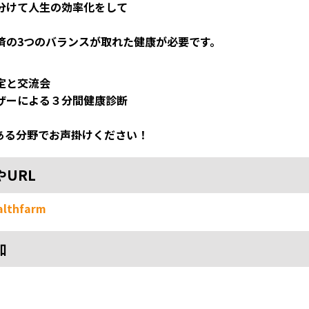
分けて人生の効率化をして
済の3つのバランスが取れた健康が必要です。
定と交流会
ザーによる３分間健康診断
ある分野でお声掛けください！
やURL
ealthfarm
加