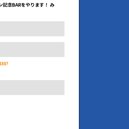
記念BARをやります！ み
430?