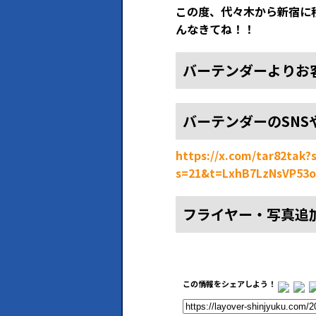
この度、代々木から新宿に移
んなきてね！！
バーテンダーよりお
バーテンダーのSNS
https://x.com/tar82tak
s=21&t=LxhB7LzNsVP53o
フライヤー・写真追
この情報をシェアしよう！