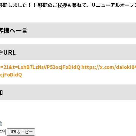
転しました！！ 移転のご挨拶も兼ねて、リニューアルオープン
客様へ一言
やURL
?s=21&t=LxhB7LzNsVP53ocjFoDidQ
https://x.com/daioki0
cjFoDidQ
加
URLをコピー