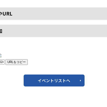
やURL
加
URLをコピー
イベントリストへ