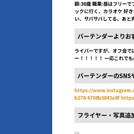
齢:30歳 職業:昼はフリ
ックに行く、カラオケ 好き
い、サバサバしてる、あと
バーテンダーよりお
ライバーですが、オフ会では
ー！！！！！ 一応これで
バーテンダーのSNS
https://www.instagram
b278-6708b3843a8f
https
フライヤー・写真追