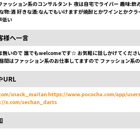
ーでファッション系のコンサルタント 夜は自宅でライバー 趣味:
な物:酒 好きな酒:なんでもいけますが焼酎とかワインとかクラ
声低い
客様へ一言
無いので 誰でもwelcomeです☆ お気軽に話しかけてくださ
も昼間はファッション系のお仕事してますので ファッション系
やURL
.com/snack_maitan
https://www.pococha.com/app/users
://x.com/sechan_darts
加