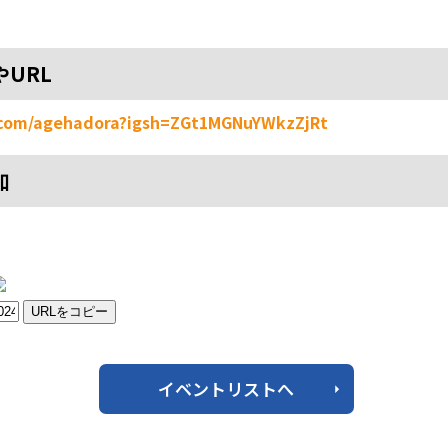
やURL
.com/agehadora?igsh=ZGt1MGNuYWkzZjRt
加
URLをコピー
イベントリストへ