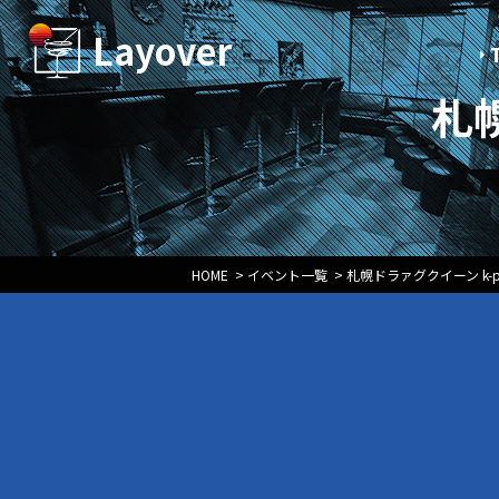
Layover
札幌
HOME
>
イベント一覧
>
札幌ドラァグクイーン k-p