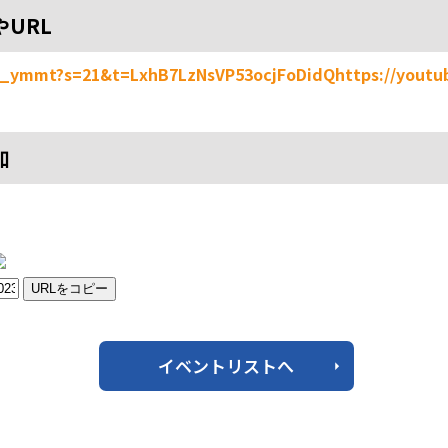
やURL
_e_ymmt?s=21&t=LxhB7LzNsVP53ocjFoDidQ
https://yout
加
URLをコピー
イベントリストへ