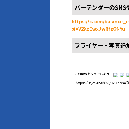
バーテンダーのSNS
https://x.com/balance
si=V2XzEwxJwRfgQNYu
フライヤー・写真追
この情報をシェアしよう！